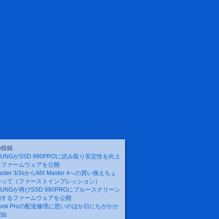
の投稿
SUNGがSSD 990PROに読み取り安定性を向上
るファームウェアを公開
aster 3/3sからMX Master 4への買い換えちょ
待って（ファーストインプレッション）
SUNGが再びSSD 990PROにブルースクリーン
消するファームウェアを公開
Book Proの配送修理に思いのほか日にちがかか
理由