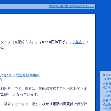
Wedge Mobile KeyboardとiOS
→
ンタイプ（光配線方式）」を
577.5円値下げ
すると
発表
して
せん
。
までのひかり電話月額利用料
最近
料
SAM
させ
MX M
ー利用料」です。前者は「光配線方式でご利用のお客さま
っと
2.5円」となっています。
SAM
を解
的に発表する一方で、密かに
ひかり電話の実質値上げ
が行
Mac
った