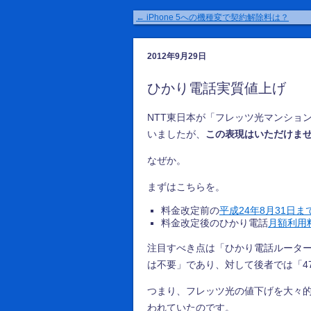
←
iPhone 5への機種変で契約解除料は？
2012年9月29日
ひかり電話実質値上げ
NTT東日本が「フレッツ光マンショ
いましたが、
この表現はいただけま
なぜか。
まずはこちらを。
料金改定前の
平成24年8月31日
料金改定後のひかり電話
月額利用
注目すべき点は「ひかり電話ルータ
は不要」であり、対して後者では「47
つまり、フレッツ光の値下げを大々
われていたのです。