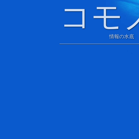
コモ
情報の水底