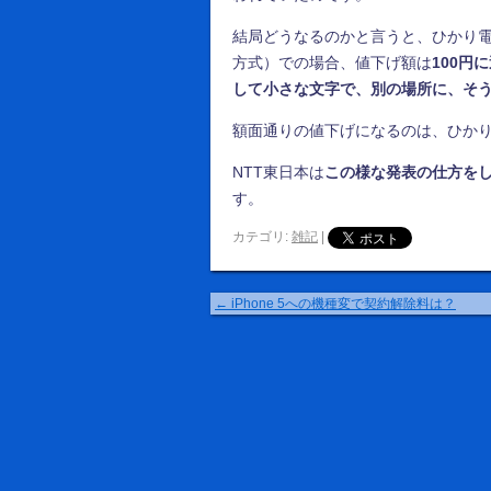
結局どうなるのかと言うと、ひかり
方式）での場合、値下げ額は
100円
して小さな文字で、別の場所に、そ
額面通りの値下げになるのは、ひか
NTT東日本は
この様な発表の仕方を
す。
カテゴリ:
雑記
|
←
iPhone 5への機種変で契約解除料は？