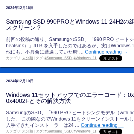
2024年12月16日
Samsung SSD 990PROとWindows 11 2
スクリーン？
前回の投稿の通り、SamsungのSSD、「990 PRO ヒートシ
heatsink）」4TB を入手したのではあるが、実はWindows 
他にも、不具合に遭遇していた時 …
Continue reading
→
カテゴリ:
未分類
|
タグ:
#Samsung_SSD
,
#Windows_11
|
2024年12月10日
Windows 11セットアップでのエラーコード：0x80
0x4002Fとその解決方法
SamsungのSSD、「990 PRO ヒートシンクモデル（with he
した。 この際なのでWindows 11をクリーンインストー
入手できたインストーラーは24 …
Continue reading
→
カテゴリ:
未分類
|
タグ:
#Samsung_SSD
,
#Windows_11
|