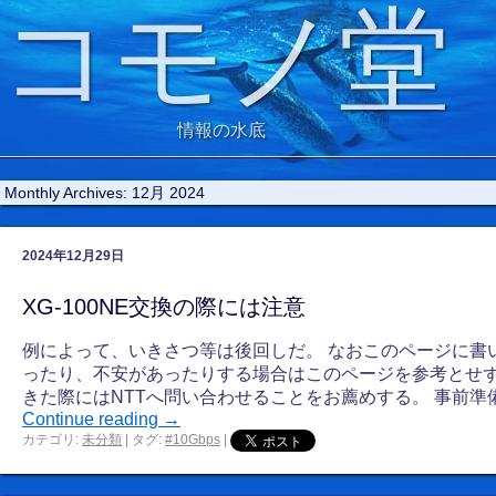
コモノ堂
情報の水底
Monthly Archives:
12月 2024
2024年12月29日
XG-100NE交換の際には注意
例によって、いきさつ等は後回しだ。 なおこのページに書
ったり、不安があったりする場合はこのページを参考とせ
きた際にはNTTへ問い合わせることをお薦めする。 事前準備
Continue reading
→
カテゴリ:
未分類
|
タグ:
#10Gbps
|