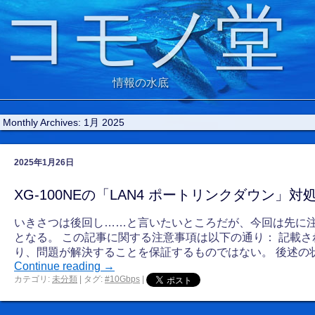
コモノ堂
情報の水底
Monthly Archives:
1月 2025
2025年1月26日
XG-100NEの「LAN4 ポートリンクダウン」対
いきさつは後回し……と言いたいところだが、今回は先に
となる。 この記事に関する注意事項は以下の通り： 記載
り、問題が解決することを保証するものではない。 後述の
Continue reading
→
カテゴリ:
未分類
|
タグ:
#10Gbps
|