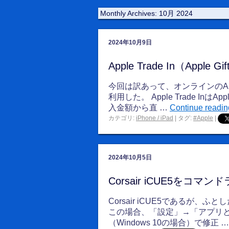
Monthly Archives:
10月 2024
2024年10月9日
Apple Trade In（Appl
今回は訳あって、オンラインのApple 
利用した。 Apple Trade In
入金額から直 …
Continue readi
カテゴリ:
iPhone / iPad
|
タグ:
#Apple
|
2024年10月5日
Corsair iCUE5をコ
Corsair iCUE5であるが
この場合、「設定」→「アプリと機能」→
（Windows 10の場合）で修正 