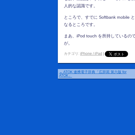
人的な認識です。
ところで、すでに Softbank mo
なるところです。
まあ、iPod touch を所持してい
が。
カテゴリ:
iPhone / iPad
|
←
ATOK 連携電子辞典「広辞苑 第六版 for
ATOK」