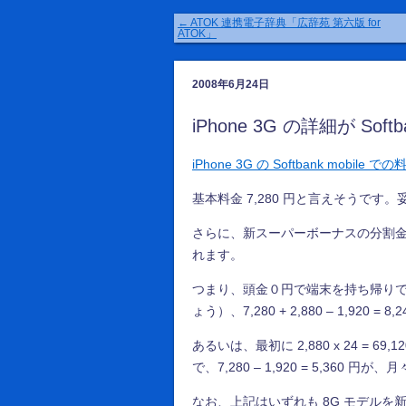
←
ATOK 連携電子辞典「広辞苑 第六版 for
ATOK」
2008年6月24日
iPhone 3G の詳細が Soft
iPhone 3G の Softbank mobile 
基本料金 7,280 円と言えそうで
さらに、新スーパーボーナスの分割金が 2
れます。
つまり、頭金０円で端末を持ち帰り
ょう）、7,280 + 2,880 – 1,9
あるいは、最初に 2,880 x 24 =
で、7,280 – 1,920 = 5,360 
なお、上記はいずれも 8G モデル