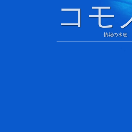
コモ
情報の水底