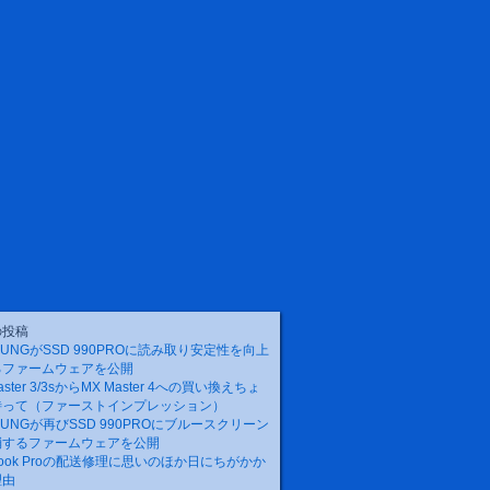
の投稿
SUNGがSSD 990PROに読み取り安定性を向上
るファームウェアを公開
aster 3/3sからMX Master 4への買い換えちょ
待って（ファーストインプレッション）
SUNGが再びSSD 990PROにブルースクリーン
消するファームウェアを公開
Book Proの配送修理に思いのほか日にちがかか
理由