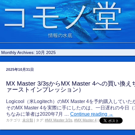
コモノ堂
情報の水底
Monthly Archives:
10月 2025
2025年10月31日
MX Master 3/3sからMX Master 4への買
ァーストインプレッション）
Logicool（米Logitech）のMX Master 4を予約購入
そのMX Master 4を実際に手にしたのは、一日遅れの今日
ちなみに筆者は2020年7月 …
Continue reading
→
カテゴリ:
未分類
|
タグ:
#MX Master 3/3s
,
#MX Master 4
|