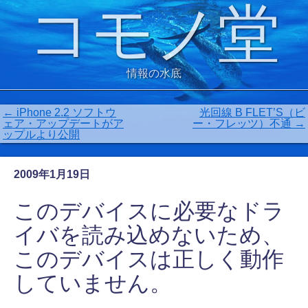
コモノ堂
情報の水底
←
iPhone 2.2 ソフトウ
光回線 B FLET’S（ビ
ェア・アップデートがア
ー・フレッツ）不通
→
ップルより公開
2009年1月19日
このデバイスに必要なドラ
イバを読み込めないため、
このデバイスは正しく動作
していません。