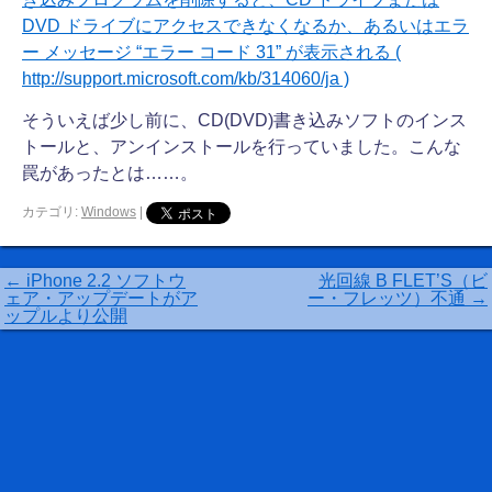
DVD ドライブにアクセスできなくなるか、あるいはエラ
ー メッセージ “エラー コード 31” が表示される (
http://support.microsoft.com/kb/314060/ja )
そういえば少し前に、CD(DVD)書き込みソフトのインス
トールと、アンインストールを行っていました。こんな
罠があったとは……。
カテゴリ:
Windows
|
←
iPhone 2.2 ソフトウ
光回線 B FLET’S（ビ
ェア・アップデートがア
ー・フレッツ）不通
→
ップルより公開