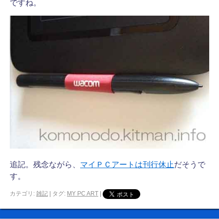
ですね。
追記。残念ながら、
マイＰＣアートは刊行休止
だそうで
す。
カテゴリ:
雑記
|
タグ:
MY PC ART
|