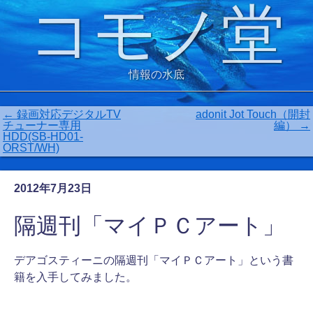
コモノ堂
情報の水底
←
録画対応デジタルTV
adonit Jot Touch（開封
チューナー専用
編）
→
HDD(SB-HD01-
ORST/WH)
2012年7月23日
隔週刊「マイＰＣアート」
デアゴスティーニの隔週刊「マイＰＣアート」という書
籍を入手してみました。