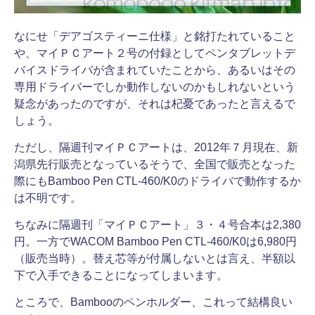
なにせ「デアゴスティーニ仕様」と銘打たれていること
や、マイＰＣアート２号の付録としてペンタブレットデ
バイスドライバが含まれていたことから、あるいはその
専用ドライバーでしか動作しないのかもしれないという
疑念があったのですが、それは杞憂であったと言えるで
しょう。
ただし、隔週刊マイＰＣアートは、2012年７月現在、新
潟県先行販売となっているそうで、全国で販売となった
際にもBamboo Pen CTL-460/K0のドライバで動作するか
は不明です。
ちなみに隔週刊「マイＰＣアート」３・４号合本は2,380
円。一方でWACOM Bamboo Pen CTL-460/K0は6,980円
（販売当時）。替え芯等が付属しないとは言え、半額以
下で入手できることになってしまいます。
ところで、Bambooのペンホルダー、これって結構良い