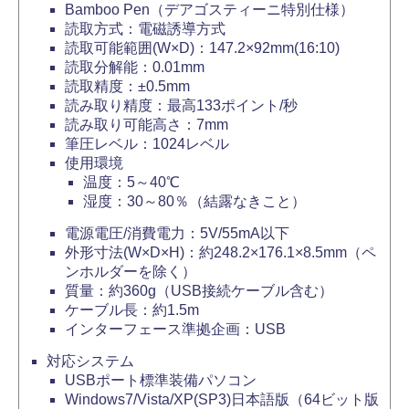
Bamboo Pen（デアゴスティーニ特別仕様）
読取方式：電磁誘導方式
読取可能範囲(W×D)：147.2×92mm(16:10)
読取分解能：0.01mm
読取精度：±0.5mm
読み取り精度：最高133ポイント/秒
読み取り可能高さ：7mm
筆圧レベル：1024レベル
使用環境
温度：5～40℃
湿度：30～80％（結露なきこと）
電源電圧/消費電力：5V/55mA以下
外形寸法(W×D×H)：約248.2×176.1×8.5mm（ペ
ンホルダーを除く）
質量：約360g（USB接続ケーブル含む）
ケーブル長：約1.5m
インターフェース準拠企画：USB
対応システム
USBポート標準装備パソコン
Windows7/Vista/XP(SP3)日本語版（64ビット版