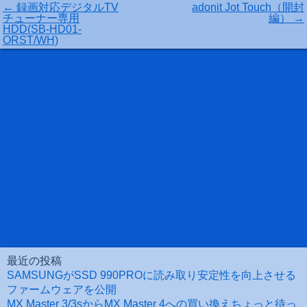
←
録画対応デジタルTV
adonit Jot Touch（開封
チューナー専用
編）
→
HDD(SB-HD01-
ORST/WH)
最近の投稿
SAMSUNGがSSD 990PROに読み取り安定性を向上させる
ファームウェアを公開
MX Master 3/3sからMX Master 4への買い換えちょっと待っ