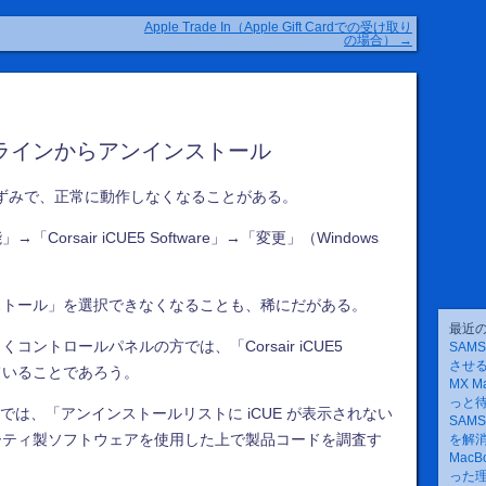
Apple Trade In（Apple Gift Cardでの受け取り
の場合）
→
マンドラインからアンインストール
としたはずみで、正常に動作しなくなることがある。
rsair iCUE5 Software」→「変更」（Windows
。
ストール」を選択できなくなることも、稀にだがある。
最近
ントロールパネルの方では、「Corsair iCUE5
SAM
させ
っていることであろう。
MX M
っと
では、「アンインストールリストに iCUE が表示されない
SAM
ーティ製ソフトウェアを使用した上で製品コードを調査す
を解
Mac
った