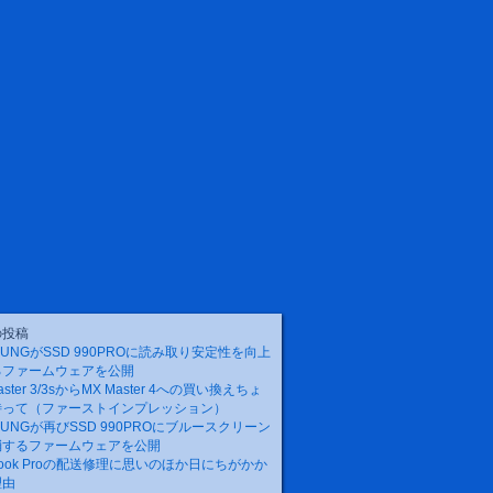
の投稿
SUNGがSSD 990PROに読み取り安定性を向上
るファームウェアを公開
aster 3/3sからMX Master 4への買い換えちょ
待って（ファーストインプレッション）
SUNGが再びSSD 990PROにブルースクリーン
消するファームウェアを公開
Book Proの配送修理に思いのほか日にちがかか
理由