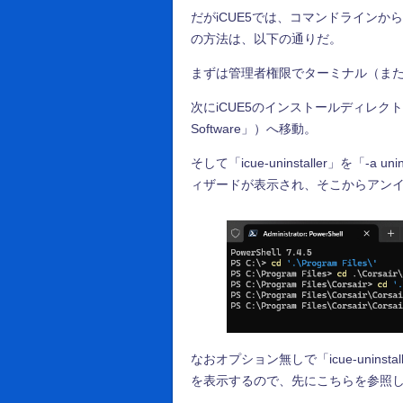
だがiCUE5では、コマンドライン
の方法は、以下の通りだ。
まずは管理者権限でターミナル（ま
次にiCUE5のインストールディレクトリ（標準なら
Software」）へ移動。
そして「icue-uninstaller」を「
ィザードが表示され、そこからアン
なおオプション無しで「icue-unin
を表示するので、先にこちらを参照