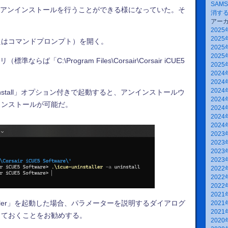
SAM
からアンインストールを行うことができる様になっていた。そ
消す
アー
2025
2025
たはコマンドプロンプト）を開く。
2025
2025
ば「C:\Program Files\Corsair\Corsair iCUE5
2025
2024
2024
2024
-a uninstall」オプション付きで起動すると、アンインストールウ
2024
インストールが可能だ。
2024
2024
2024
2023
2023
2023
2023
2022
2022
2022
2021
staller」を起動した場合、パラメーターを説明するダイアログ
2021
2021
しておくことをお勧めする。
2020