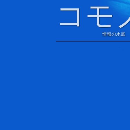
コモ
情報の水底