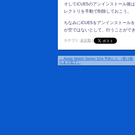
そしてiCUE5のアンインストール後は再イン
レクトリを手動で削除しておこう。
ちなみにiCUE5をアンインストー
が空ではないとして、行うことがで
カテゴリ:
未分類
|
←
Apple Watch Series 10を予約した（受け取
りまで完了）