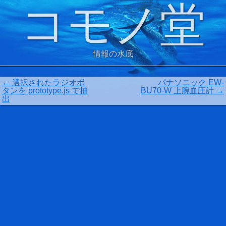
コモノ堂
情報の水底
←
選択されたラジオボ
パナソニック EW-
タンを prototype.js で抽
BU70-W 上腕血圧計
→
出