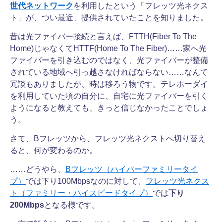
世代ネットワーク
を利用したという「フレッツ光ネクス
ト」が、つい最近、提供されていたことを知りました。
昔は光ファイバー接続と言えば、FTTH(Fiber To The
Home)じゃなくてHTTF(Home To The Fiber)……家へ光
ファイバーを引き込むのではなく、光ファイバーが整備
されている地域へ引っ越さなければならない……なんて
冗談もありましたが、時は移ろう物です。テレホーダイ
を利用していた頃の自分に、自宅に光ファイバーを引く
ようになると教えても、きっと信じなかったことでしょ
う。
さて、Bフレッツから、フレッツ光ネクストへ切り替え
ると、何が変わるのか。
……どうやら、
Bフレッツ（ハイパーファミリータイ
プ）
では下り100Mbpsなのに対して、
フレッツ光ネクス
ト（ファミリー・ハイスピードタイプ）
では
下り
200Mbps
となる様です。