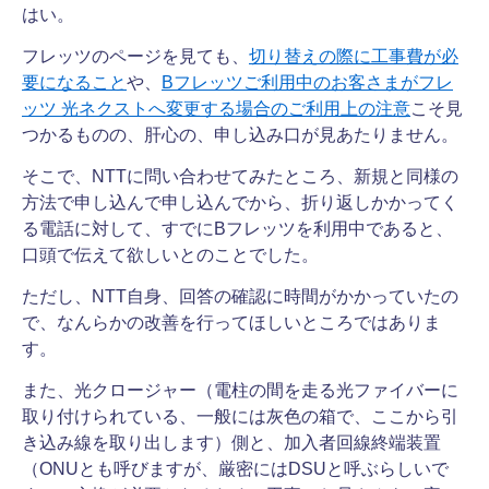
はい。
フレッツのページを見ても、
切り替えの際に工事費が必
要になること
や、
Bフレッツご利用中のお客さまがフレ
ッツ 光ネクストへ変更する場合のご利用上の注意
こそ見
つかるものの、肝心の、申し込み口が見あたりません。
そこで、NTTに問い合わせてみたところ、新規と同様の
方法で申し込んで申し込んでから、折り返しかかってく
る電話に対して、すでにBフレッツを利用中であると、
口頭で伝えて欲しいとのことでした。
ただし、NTT自身、回答の確認に時間がかかっていたの
で、なんらかの改善を行ってほしいところではありま
す。
また、光クロージャー（電柱の間を走る光ファイバーに
取り付けられている、一般には灰色の箱で、ここから引
き込み線を取り出します）側と、加入者回線終端装置
（ONUとも呼びますが、厳密にはDSUと呼ぶらしいで