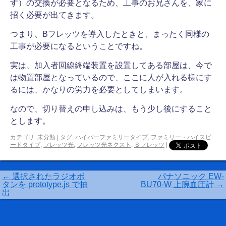
す）の交換が必要となるため、工事のお兄さんを、家に
招く必要が出てきます。
つまり、Bフレッツを導入したときと、まったく同様の
工事が必要になるということですね。
実は、加入者回線終端装置を設置してある部屋は、今で
は物置部屋となっているので、ここに人が入れる様にす
るには、かなりの労力を必要としてしまいます。
なので、切り替えの申し込みは、もう少し後にすること
とします。
カテゴリ:
未分類
|
タグ:
ハイパーファミリータイプ
,
ファミリー・ハイスピ
ードタイプ
,
フレッツ光
,
フレッツ光ネクスト
,
Ｂフレッツ
|
←
選択されたラジオボ
パナソニック EW-
タンを prototype.js で抽
BU70-W 上腕血圧計
→
出